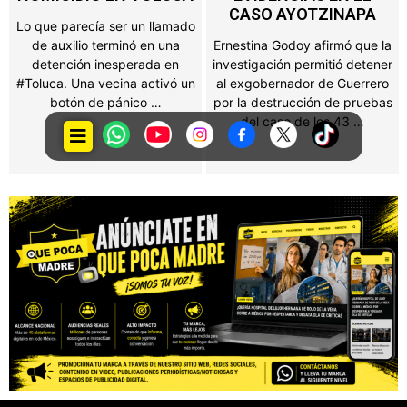
CASO AYOTZINAPA
La rehabilitación integral
Ernestina Godoy afirmó que la
beneficiará a más de 400 mil
investigación permitió detener
habitantes del Oriente del
al exgobernador de Guerrero
Estado de México. La
por la destrucción de pruebas
Gobernadora del Estado de
del caso de los 43 …
México, …