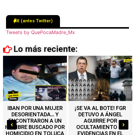
X (antes Twitter)
Tweets by QuePocaMadre_Mx
Lo más reciente:
¡SE VA AL BOTE! FGR
Delfina Gómez
DETUVO A ÁNGEL
encabeza inicio de
AGUIRRE POR
modernización del
OCULTAMIENTO DE
zoológico del Parque
EVIDENCIAS EN EL
del Pueblo