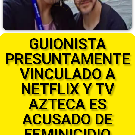
GUIONISTA
PRESUNTAMENTE
VINCULADO A
NETFLIX Y TV
AZTECA ES
ACUSADO DE
FEMINICIDIO