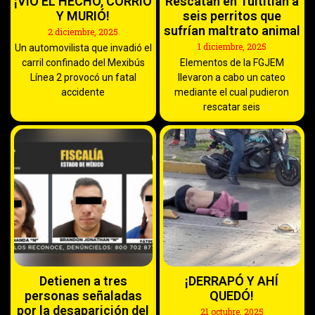
¡VIO EL HECHO, CORRIÓ
Rescatan en Tultitlán a
Y MURIÓ!
seis perritos que
sufrían maltrato animal
2 diciembre, 2025
1 diciembre, 2025
Un automovilista que invadió el
carril confinado del Mexibús
Elementos de la FGJEM
Línea 2 provocó un fatal
llevaron a cabo un cateo
accidente
mediante el cual pudieron
rescatar seis
Detienen a tres
¡DERRAPÓ Y AHÍ
personas señaladas
QUEDÓ!
por la desaparición del
21 octubre, 2025