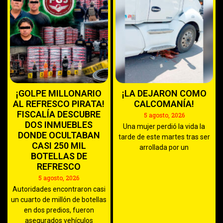
¡GOLPE MILLONARIO
¡LA DEJARON COMO
AL REFRESCO PIRATA!
CALCOMANÍA!
FISCALÍA DESCUBRE
5 agosto, 2026
DOS INMUEBLES
Una mujer perdió la vida la
DONDE OCULTABAN
tarde de este martes tras ser
CASI 250 MIL
arrollada por un
BOTELLAS DE
REFRESCO
5 agosto, 2026
Autoridades encontraron casi
un cuarto de millón de botellas
en dos predios, fueron
asegurados vehículos