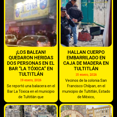
¡LOS BALEAN!
HALLAN CUERPO
QUEDARON HERIDAS
EMBARRILADO EN
DOS PERSONAS EN EL
CAJA DE MADERA EN
BAR “LA TÓXICA” EN
TULTITLÁN
TULTITLÁN
15 enero, 2026
19 enero, 2026
Vecinos de la colonia San
Se reportó una balacera en el
Francisco Chilpan, en el
Bar La Tóxica en el municipio
municipio de Tultitlán, Estado
de Tultitlán que
de México,