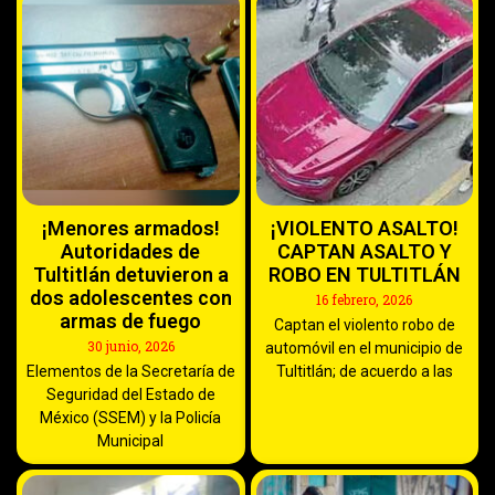
¡Menores armados!
¡VIOLENTO ASALTO!
Autoridades de
CAPTAN ASALTO Y
Tultitlán detuvieron a
ROBO EN TULTITLÁN
dos adolescentes con
16 febrero, 2026
armas de fuego
Captan el violento robo de
30 junio, 2026
automóvil en el municipio de
Elementos de la Secretaría de
Tultitlán; de acuerdo a las
Seguridad del Estado de
México (SSEM) y la Policía
Municipal