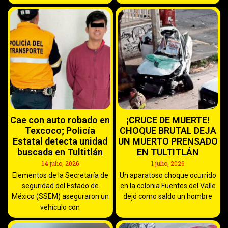
Cae con auto robado en
¡CRUCE DE MUERTE!
Texcoco; Policía
CHOQUE BRUTAL DEJA
Estatal detecta unidad
UN MUERTO PRENSADO
buscada en Tultitlán
EN TULTITLÁN
14 julio, 2026
1 julio, 2026
Elementos de la Secretaría de
Un aparatoso choque ocurrido
seguridad del Estado de
en la colonia Fuentes del Valle
México (SSEM) aseguraron un
dejó como saldo un hombre
vehículo con