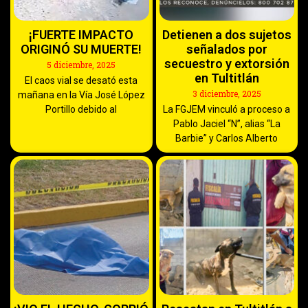
¡FUERTE IMPACTO
Detienen a dos sujetos
ORIGINÓ SU MUERTE!
señalados por
secuestro y extorsión
5 diciembre, 2025
en Tultitlán
El caos vial se desató esta
3 diciembre, 2025
mañana en la Vía José López
Portillo debido al
La FGJEM vinculó a proceso a
Pablo Jaciel “N”, alias “La
Barbie” y Carlos Alberto