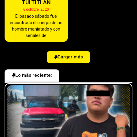
TULTITLÁN
6 octubre, 2025
El pasado sábado fue
encontrado el cuerpo de un
hombre maniatado y con
señales de
Cargar más
Lo más reciente: