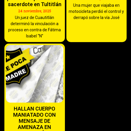
sacerdote en Tultitlán
Una mujer que viajaba en
24 noviembre, 2025
motocicleta perdió el control y
Un juez de Cuautitlán
derrapó sobre la vía José
determinó la vinculación a
proceso en contra de Fátima
Isabel “N”
HALLAN CUERPO
MANIATADO CON
MENSAJE DE
AMENAZA EN