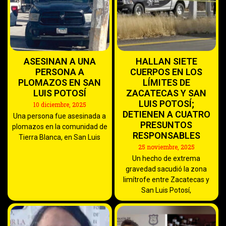
ASESINAN A UNA
HALLAN SIETE
PERSONA A
CUERPOS EN LOS
PLOMAZOS EN SAN
LÍMITES DE
LUIS POTOSÍ
ZACATECAS Y SAN
LUIS POTOSÍ;
10 diciembre, 2025
DETIENEN A CUATRO
Una persona fue asesinada a
PRESUNTOS
plomazos en la comunidad de
RESPONSABLES
Tierra Blanca, en San Luis
25 noviembre, 2025
Un hecho de extrema
gravedad sacudió la zona
limítrofe entre Zacatecas y
San Luis Potosí,