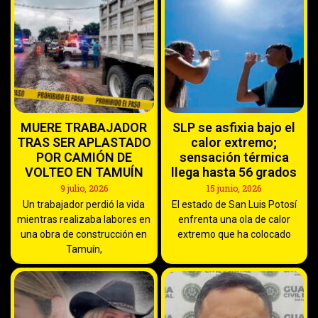
MUERE TRABAJADOR
SLP se asfixia bajo el
TRAS SER APLASTADO
calor extremo;
POR CAMIÓN DE
sensación térmica
VOLTEO EN TAMUÍN
llega hasta 56 grados
9 julio, 2026
15 junio, 2026
Un trabajador perdió la vida
El estado de San Luis Potosí
mientras realizaba labores en
enfrenta una ola de calor
una obra de construcción en
extremo que ha colocado
Tamuín,