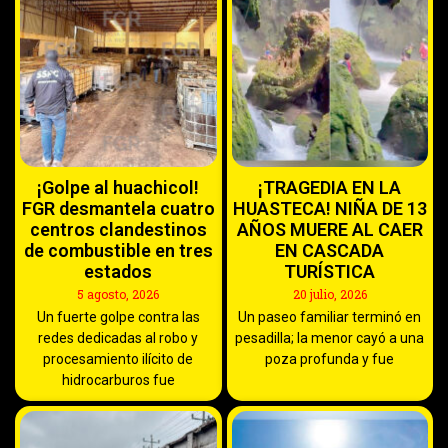
¡Golpe al huachicol!
¡TRAGEDIA EN LA
FGR desmantela cuatro
HUASTECA! NIÑA DE 13
centros clandestinos
AÑOS MUERE AL CAER
de combustible en tres
EN CASCADA
estados
TURÍSTICA
5 agosto, 2026
20 julio, 2026
Un fuerte golpe contra las
Un paseo familiar terminó en
redes dedicadas al robo y
pesadilla; la menor cayó a una
procesamiento ilícito de
poza profunda y fue
hidrocarburos fue