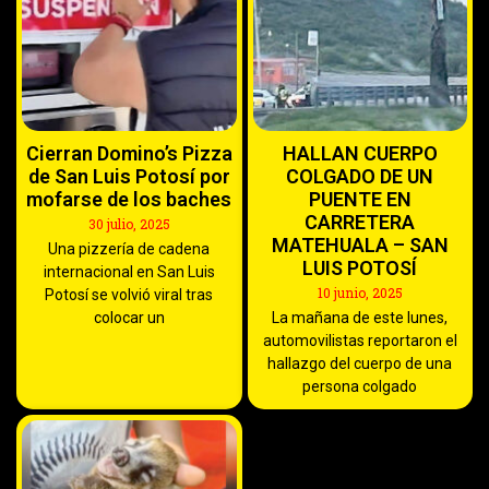
Cierran Domino’s Pizza
HALLAN CUERPO
de San Luis Potosí por
COLGADO DE UN
mofarse de los baches
PUENTE EN
CARRETERA
30 julio, 2025
MATEHUALA – SAN
Una pizzería de cadena
LUIS POTOSÍ
internacional en San Luis
10 junio, 2025
Potosí se volvió viral tras
colocar un
La mañana de este lunes,
automovilistas reportaron el
hallazgo del cuerpo de una
persona colgado