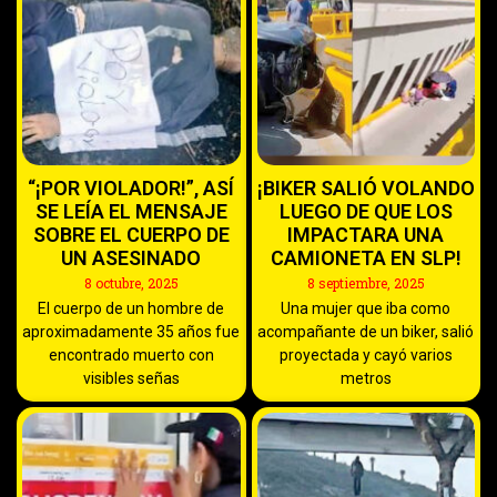
“¡POR VIOLADOR!”, ASÍ
¡BIKER SALIÓ VOLANDO
SE LEÍA EL MENSAJE
LUEGO DE QUE LOS
SOBRE EL CUERPO DE
IMPACTARA UNA
UN ASESINADO
CAMIONETA EN SLP!
8 octubre, 2025
8 septiembre, 2025
El cuerpo de un hombre de
Una mujer que iba como
aproximadamente 35 años fue
acompañante de un biker, salió
encontrado muerto con
proyectada y cayó varios
visibles señas
metros