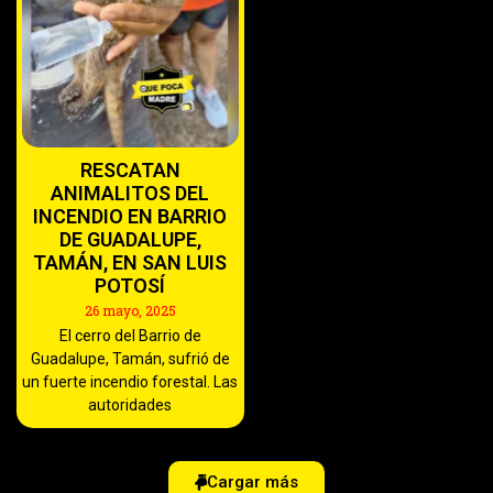
RESCATAN
ANIMALITOS DEL
INCENDIO EN BARRIO
DE GUADALUPE,
TAMÁN, EN SAN LUIS
POTOSÍ
26 mayo, 2025
El cerro del Barrio de
Guadalupe, Tamán, sufrió de
un fuerte incendio forestal. Las
autoridades
Cargar más