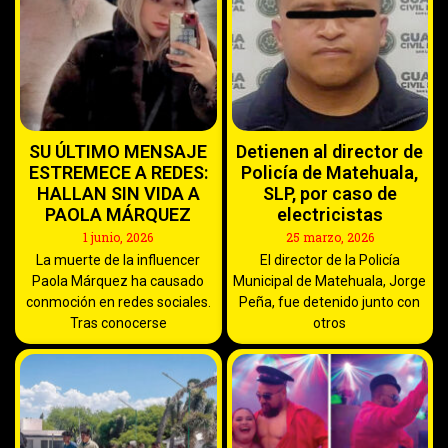
SU ÚLTIMO MENSAJE
Detienen al director de
ESTREMECE A REDES:
Policía de Matehuala,
HALLAN SIN VIDA A
SLP, por caso de
PAOLA MÁRQUEZ
electricistas
1 junio, 2026
25 marzo, 2026
La muerte de la influencer
El director de la Policía
Paola Márquez ha causado
Municipal de Matehuala, Jorge
conmoción en redes sociales.
Peña, fue detenido junto con
Tras conocerse
otros