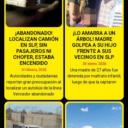
¡ABANDONADO!
¡LO AMARRA A UN
LOCALIZAN CAMIÓN
ÁRBOL! MADRE
EN SLP, SIN
GOLPEA A SU HIJO
PASAJEROS NI
FRENTE A SUS
CHOFER, ESTABA
VECINOS EN SLP
ENCENDIDO
30 enero, 2026
16 febrero, 2026
Una madre de 27 años fue
Autoridades y ciudadanías
detenida por maltrato infantil,
reportan gran preocupación al
luego de que la captaron
localizar un autobús de la línea
Vencedor abandonado