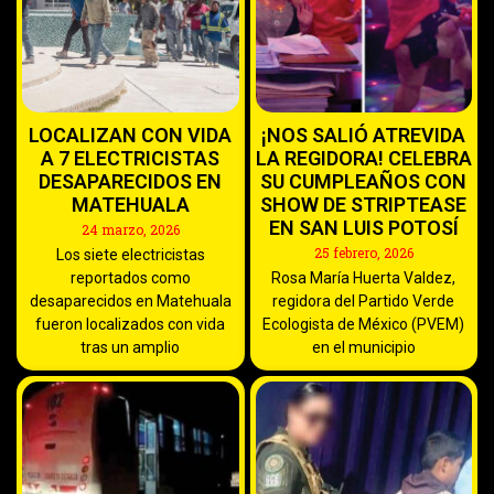
LOCALIZAN CON VIDA
¡NOS SALIÓ ATREVIDA
A 7 ELECTRICISTAS
LA REGIDORA! CELEBRA
DESAPARECIDOS EN
SU CUMPLEAÑOS CON
MATEHUALA
SHOW DE STRIPTEASE
EN SAN LUIS POTOSÍ
24 marzo, 2026
25 febrero, 2026
Los siete electricistas
reportados como
Rosa María Huerta Valdez,
desaparecidos en Matehuala
regidora del Partido Verde
fueron localizados con vida
Ecologista de México (PVEM)
tras un amplio
en el municipio