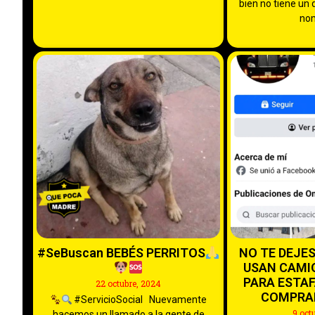
bien no tiene un 
no
#SeBuscan BEBÉS PERRITOS
NO TE DEJE
USAN CAMI
PARA ESTAF
22 octubre, 2024
COMPRA
#ServicioSocial Nuevamente
9 oct
hacemos un llamado a la gente de