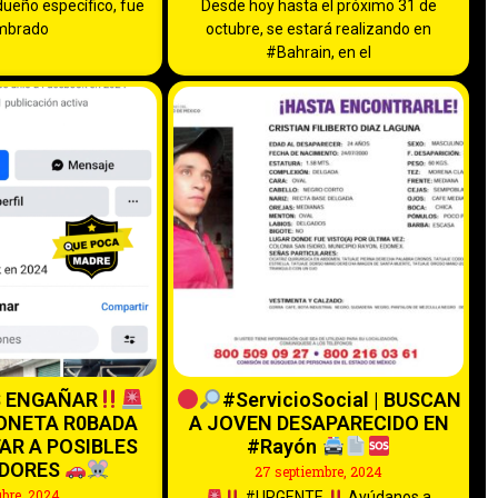
dueño específico, fue
Desde hoy hasta el próximo 31 de
mbrado
octubre, se estará realizando en
#Bahrain, en el
S ENGAÑAR
#ServicioSocial | BUSCAN
ONETA R0BADA
A JOVEN DESAPARECIDO EN
AR A POSIBLES
#Rayón
DORES
27 septiembre, 2024
ubre, 2024
#URGENTE
Ayúdanos a