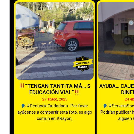
”TENGAN TANTITA MÁ… S
AYUDA… CAJE
EDUCACIÓN VIAL”
DIN
27 enero, 2025
24 en
#DenunciaCiudadana Por favor
#ServicioSoci
ayúdenos a compartir esta foto, es algo
Podrían publicar 
común en #Rayón,
alguien 