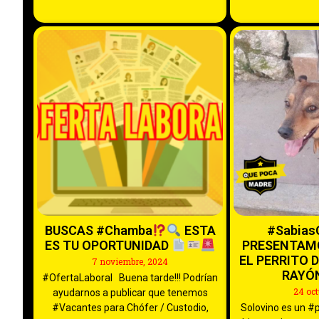
BUSCAS #Chamba
ESTA
#Sabias
ES TU OPORTUNIDAD
PRESENTAMO
EL PERRITO 
7 noviembre, 2024
RAYÓ
#OfertaLaboral Buena tarde!!! Podrían
24 oct
ayudarnos a publicar que tenemos
#Vacantes para Chófer / Custodio,
Solovino es un #pe