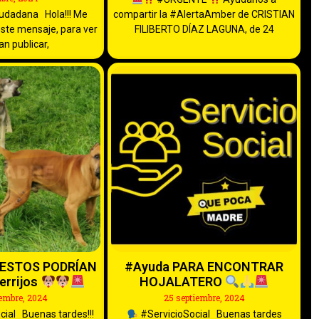
udadana Hola!!! Me
compartir la #AlertaAmber de CRISTIAN
ste mensaje, para ver
FILIBERTO DÍAZ LAGUNA, de 24
an publicar,
ESTOS PODRÍAN
#Ayuda PARA ENCONTRAR
errijos
HOJALATERO
iembre, 2024
25 septiembre, 2024
cial Buenas tardes!!!
#ServicioSocial Buenas tardes