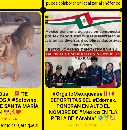
pueda colaborar en localizar al chófer de
Que
TE
#OrgulloMexiquense
S A #Solovino,
DEPORTITAS DEL #Edomex,
DE SANTA MARÍA
PONDRAN EN ALTO EL
N
NOMBRE DE #México EN “LA
PERLA DE #Arabia”
ubre, 2024
23 octubre, 2024
rrito callejero que si