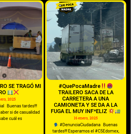
RO SE TRAGÓ MI
#QuePocaMadre
ERO
TRAILERO SACA DE LA
CARRETERA A UNA
ero, 2025
CAMIONETA Y SE DA A LA
al Buenas tardes!!!
FUGA EL MUY INF*ELIZ
haber si de casualidad
16 enero, 2025
sabe cuál es
#DenunciaCiudadana Buenas
tardes!!! Esperamos el #C5Edomex,