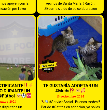
nos apoyen con la
vecinos de Santa María #Rayón,
licación por favor
#Edomex, pido de su colaboración
CTIFICANTE
TE GUSTARÍA ADOPTAR UN
YO DURANTE UN
#Michi
#Fútbol
10 septiembre, 2024
iembre, 2024
#ServicioSocial Buenas tardes!!!
e disputaba un
Par de #Gatitos en adopción, ya no los