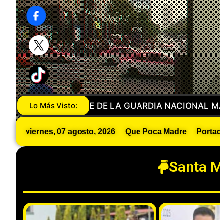
 A SU NOVIO CON SAN PEDRO EN METEPEC
Lo Más Visto:
IBAN 
viernes, 07 agosto, 2026
Que Poca Madre
Porta
Santa M