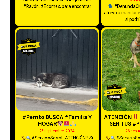
#Rayón, #Edomex, para encontrar
#DenunciaCi
atrevo a mandar e
si podrí
#Perrito BUSCA #Familia Y
ATENCIÓN
HOGAR
SER TUS #P
26 septiembre, 2024
26 sept
#ServicioSocial ATENCIÓN!!! Si
#ServicioSo