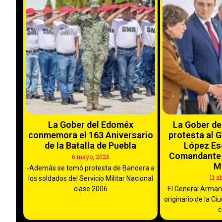
La Gober del Edoméx
La Gober d
conmemora el 163 Aniversario
protesta al 
de la Batalla de Puebla
López Es
Comandante 
6 mayo, 2025
Mi
-Además se tomó protesta de Bandera a
11 a
los soldados del Servicio Militar Nacional
clase 2006
El General Arman
originario de la C
c