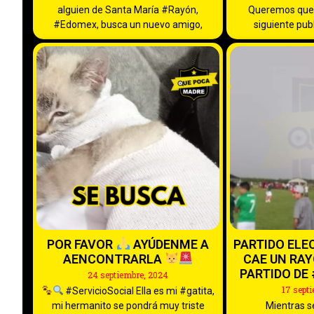
alguien de Santa María #Rayón,
Queremos que 
#Edomex, busca un nuevo amigo,
siguiente pub
POR FAVOR
AYÚDENME A
PARTIDO ELE
AENCONTRARLA
CAE UN RA
PARTIDO DE 
24 septiembre, 2024
17 sept
#ServicioSocial Ella es mi #gatita,
mi hermanito se pondrá muy triste
Mientras s