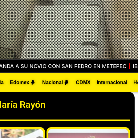
POR UNA MUJER DESORIENTADA… Y ENCONTRARON A
da
Edomex
Nacional
CDMX
Internacional
H
aría Rayón