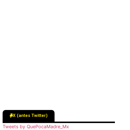
X (antes Twitter)
Tweets by QuePocaMadre_Mx