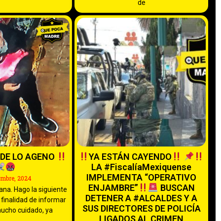
de
DE LO AGENO
YA ESTÁN CAYENDO
LA #FiscalíaMexiquense
IMPLEMENTA “OPERATIVO
embre, 2024
ENJAMBRE”
BUSCAN
na. Hago la siguiente
DETENER A #ALCALDES Y A
 finalidad de informar
SUS DIRECTORES DE POLICÍA
ucho cuidado, ya
LIGADOS AL CRIMEN