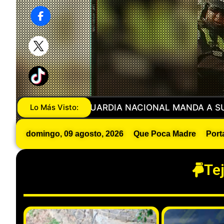
U NOVIO CON SAN PEDRO EN METEPEC
Lo Más Visto:
IBAN POR 
domingo, 09 agosto, 2026
Que Poca Madre
Port
Te