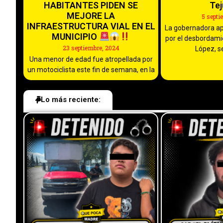
HABITANTES PIDEN SE
Tej
MEJORE LA
5 septi
INFRAESTRUCTURA VIAL EN EL
La gobernadora a
MUNICIPIO
por el desbordami
23 septiembre, 2024
López, s
Una menor de edad fue atropellada por
un motociclista este fin de semana, en la
Lo más reciente: