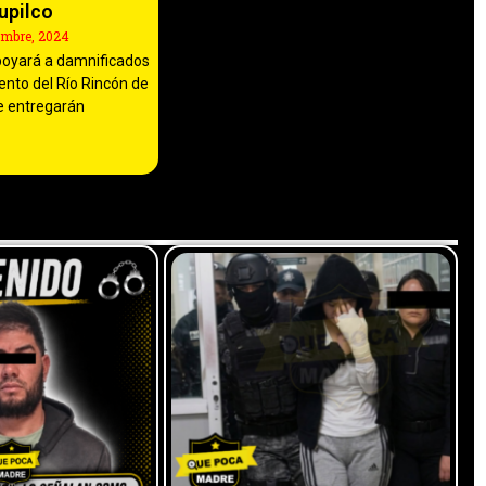
upilco
embre, 2024
poyará a damnificados
ento del Río Rincón de
e entregarán