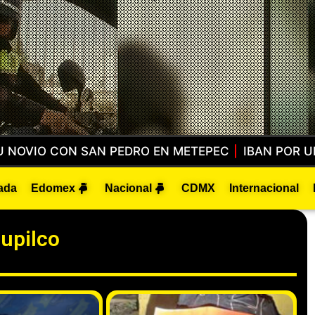
UNA MUJER DESORIENTADA… Y ENCONTRARON A UN 
ada
Edomex
Nacional
CDMX
Internacional
jupilco