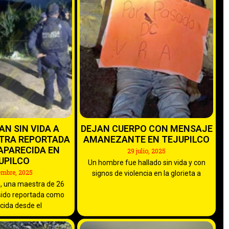
N SIN VIDA A
DEJAN CUERPO CON MENSAJE
TRA REPORTADA
AMANEZANTE EN TEJUPILCO
APARECIDA EN
29 julio, 2025
UPILCO
Un hombre fue hallado sin vida y con
embre, 2025
signos de violencia en la glorieta a
, una maestra de 26
sido reportada como
cida desde el