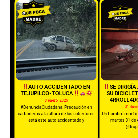
AUTO ACCIDENTADO EN
SE DIRIGÍ
TEJUPILCO-TOLUCA
SU BICICLE
4RROLL4D
3 enero, 2025
31 dici
#DenunciaCiudadana. Precaución en
carboneras a la altura de los cobertores
Un hombre mur1ó 
está este auto accidentado y
martes 31 de 
@trop