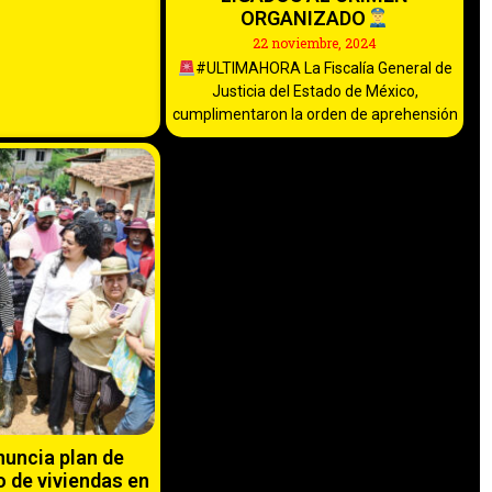
ORGANIZADO
22 noviembre, 2024
#ULTIMAHORA La Fiscalía General de
Justicia del Estado de México,
cumplimentaron la orden de aprehensión
nuncia plan de
 de viviendas en