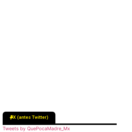
X (antes Twitter)
Tweets by QuePocaMadre_Mx