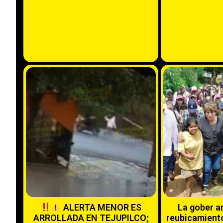
ALERTA MENOR ES
La gober a
ARROLLADA EN TEJUPILCO;
reubicamiento