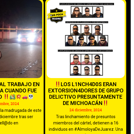
A AL TRABAJO EN
LOS L1NCH4D0S ERAN
TA CUANDO FUE
EXTORSION4DORES DE GRUPO
O
DELICTIVO PRESUNTAMENTE
DE MICHOACÁN
embre, 2024
24 diciembre, 2024
la madrugada de este
diciembre tras ser
Tras linchamiento de presuntos
ell@do en
miembros del cártel, detienen a 16
individuos en #AlmoloyaDeJuarez. Una