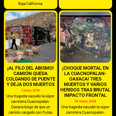
Baja California,
¡AL FILO DEL ABISMO!
¡CHOQUE MORTAL EN
CAMIÓN QUEDA
LA CUACNOPALAN-
COLGANDO DE PUENTE
OAXACA! TRES
Y DEJA DOS MUERTOS
MUERTOS Y VARIOS
HERIDOS TRAS BRUTAL
1 junio, 2026
IMPACTO FRONTAL
Una tragedia sacudió la súper
25 mayo, 2026
carretera Cuacnopalan-
Oaxaca luego de que un
Una tragedia sacudió la súper
camión cargado con frutas
carretera Cuacnopalan-