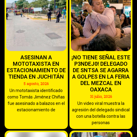
ASESINAN A
¡NO TIENE SEÑAL ESTE
MOTOTAXISTA EN
P3NDEJ0! DELEGADO
ESTACIONAMIENTO DE
DE SNTSA SE AGARRA
TIENDA EN JUCHITÁN
A GOLPES EN LA FERIA
DEL MEZCAL EN
5 agosto, 2026
OAXACA
Un mototaxista identificado
31 julio, 2026
como Tomás Jiménez Chiñas
fue asesinado a balazos en el
Un video viral muestra la
estacionamiento de
agresión del delegado sindical
con una botella contra las
personas