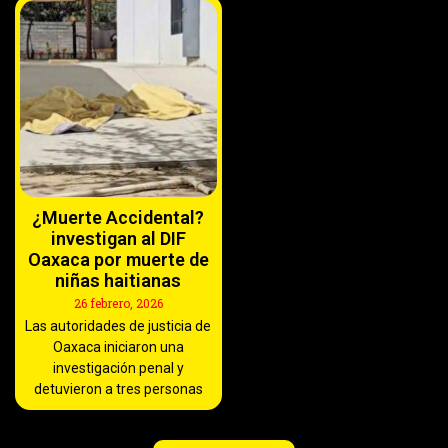
¿Muerte Accidental?
investigan al DIF
Oaxaca por muerte de
niñas haitianas
26 febrero, 2026
Las autoridades de justicia de
Oaxaca iniciaron una
investigación penal y
detuvieron a tres personas