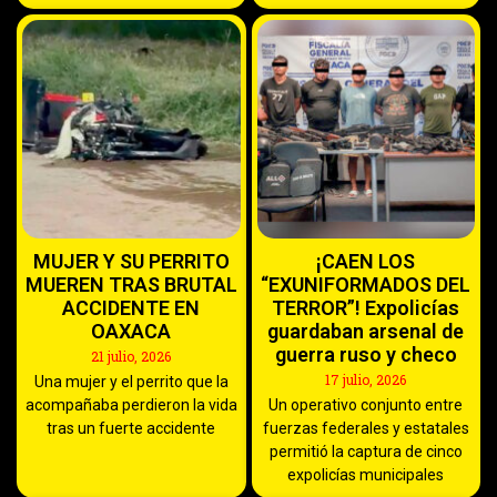
MUJER Y SU PERRITO
¡CAEN LOS
MUEREN TRAS BRUTAL
“EXUNIFORMADOS DEL
ACCIDENTE EN
TERROR”! Expolicías
OAXACA
guardaban arsenal de
guerra ruso y checo
21 julio, 2026
17 julio, 2026
Una mujer y el perrito que la
acompañaba perdieron la vida
Un operativo conjunto entre
tras un fuerte accidente
fuerzas federales y estatales
permitió la captura de cinco
expolicías municipales