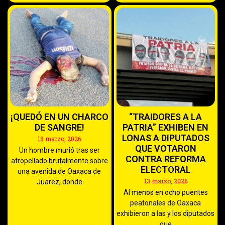
¡QUEDÓ EN UN CHARCO
“TRAIDORES A LA
DE SANGRE!
PATRIA” EXHIBEN EN
LONAS A DIPUTADOS
18 marzo, 2026
QUE VOTARON
Un hombre murió tras ser
CONTRA REFORMA
atropellado brutalmente sobre
ELECTORAL
una avenida de Oaxaca de
13 marzo, 2026
Juárez, donde
Al menos en ocho puentes
peatonales de Oaxaca
exhibieron a las y los diputados
que