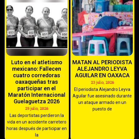
Luto en el atletismo
MATAN AL PERIODISTA
mexicano: Fallecen
ALEJANDRO LEYVA
cuatro corredoras
AGUILAR EN OAXACA
oaxaqueñas tras
23 julio, 2026
participar en el
El periodista Alejandro Leyva
Maratón Internacional
Aguilar fue asesinado durante
Guelaguetza 2026
un ataque armado en un
29 julio, 2026
puesto de
Las deportistas perdieron la
vida en un accidente carretero
horas después de participar en
la