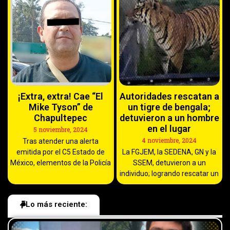
¡Extra, extra! Cae “El
Autoridades rescatan a
Mike Tyson” de
un tigre de bengala;
Chapultepec
detuvieron a un hombre
en el lugar
5 noviembre, 2024
4 noviembre, 2024
Tras atender una alerta
emitida por el C5 Estado de
La FGJEM, la SEDENA, GN y la
México, elementos de la Policía
SSEM, detuvieron a un
individuo; logrando rescatar un
Lo más reciente: