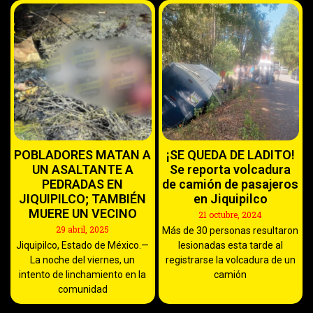
POBLADORES MATAN A
¡SE QUEDA DE LADITO!
UN ASALTANTE A
Se reporta volcadura
PEDRADAS EN
de camión de pasajeros
JIQUIPILCO; TAMBIÉN
en Jiquipilco
MUERE UN VECINO
21 octubre, 2024
29 abril, 2025
Más de 30 personas resultaron
Jiquipilco, Estado de México.—
lesionadas esta tarde al
La noche del viernes, un
registrarse la volcadura de un
intento de linchamiento en la
camión
comunidad