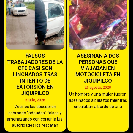
FALSOS
ASESINAN A DOS
TRABAJADORES DE LA
PERSONAS QUE
CFE CASI SON
VIAJABAN EN
LINCHADOS TRAS
MOTOCICLETA EN
INTENTO DE
JIQUIPILCO
EXTORSIÓN EN
26 agosto, 2025
JIQUIPILCO
Un hombre y una mujer fueron
6 julio, 2026
asesinados a balazos mientras
Vecinos los descubren
circulaban a bordo de una
cobrando “adeudos” falsos y
amenazando con cortar la luz;
autoridades los rescatan