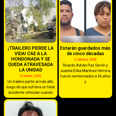
¡TRAILERO PIERDE LA
Estarán guardados más
VIDA! CAE A LA
de cinco décadas
HONDONADA Y SE
11 febrero, 2025
QUEDA ATRAVESADA
Ricardo Adrián Paz Servín y
LA UNIDAD
Juanita Erika Martínez Herrera,
19 mayo, 2025
fueron sentenciados a 56 años
Un trailero partió al más allá,
y
luego de que sufriera un fatal
accidente vehicular cuando