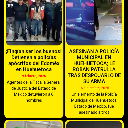
¡Fingían ser los buenos!
ASESINAN A POLICÍA
Detienen a policías
MUNICIPAL EN
apócrifos del Edoméx
HUEHUETOCA; LE
en Huehuetoca
ROBAN PATRULLA
TRAS DESPOJARLO DE
9 febrero, 2026
SU ARMA
Agentes de la Fiscalía General
16 diciembre, 2025
de Justicia del Estado de
México detuvieron a 6
Un elemento de la Policía
hombres
Municipal de Huehuetoca,
Estado de México, fue
asesinado a tiros