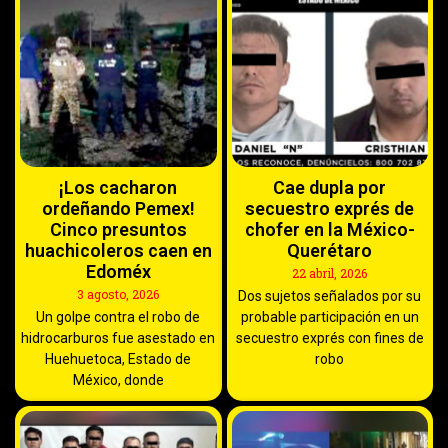
¡Los cacharon
Cae dupla por
ordeñando Pemex!
secuestro exprés de
Cinco presuntos
chofer en la México-
huachicoleros caen en
Querétaro
Edoméx
22 abril, 2026
3 agosto, 2026
Dos sujetos señalados por su
Un golpe contra el robo de
probable participación en un
hidrocarburos fue asestado en
secuestro exprés con fines de
Huehuetoca, Estado de
robo
México, donde