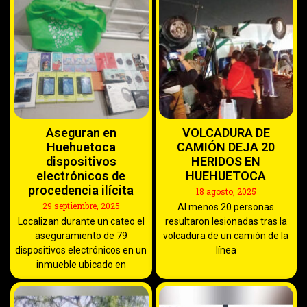
Aseguran en
VOLCADURA DE
Huehuetoca
CAMIÓN DEJA 20
dispositivos
HERIDOS EN
electrónicos de
HUEHUETOCA
procedencia ilícita
18 agosto, 2025
29 septiembre, 2025
Al menos 20 personas
Localizan durante un cateo el
resultaron lesionadas tras la
aseguramiento de 79
volcadura de un camión de la
dispositivos electrónicos en un
línea
inmueble ubicado en