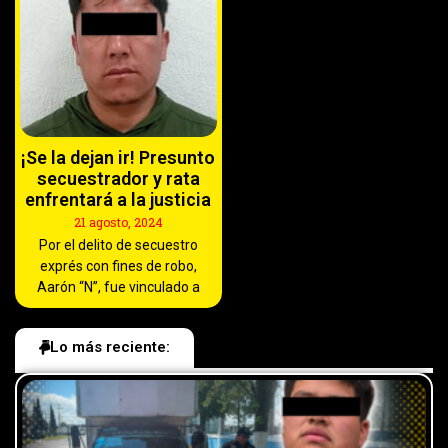
¡Se la dejan ir! Presunto
secuestrador y rata
enfrentará a la justicia
21 agosto, 2024
Por el delito de secuestro
exprés con fines de robo,
Aarón “N”, fue vinculado a
Lo más reciente: