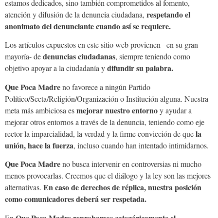
estamos dedicados, sino también comprometidos al fomento,
respetando el
atención y difusión de la denuncia ciudadana,
anonimato del denunciante cuando así se requiere.
Los artículos expuestos en este sitio web provienen –en su gran
denuncias ciudadanas
mayoría- de
, siempre teniendo como
difundir su palabra.
objetivo apoyar a la ciudadanía y
Que Poca Madre
no favorece a ningún Partido
Político/Secta/Religión/Organización o Institución alguna. Nuestra
mejorar nuestro entorno
meta más ambiciosa es
y ayudar a
mejorar otros entornos a través de la denuncia, teniendo como eje
la
rector la imparcialidad, la verdad y la firme convicción de que
unión, hace la fuerza
, incluso cuando han intentado intimidarnos.
Que Poca Madre
no busca intervenir en controversias ni mucho
menos provocarlas. Creemos que el diálogo y la ley son las mejores
En caso de derechos de réplica, nuestra posición
alternativas.
como comunicadores deberá ser respetada.
Que Poca Madre reprobamos categóricamente el
En