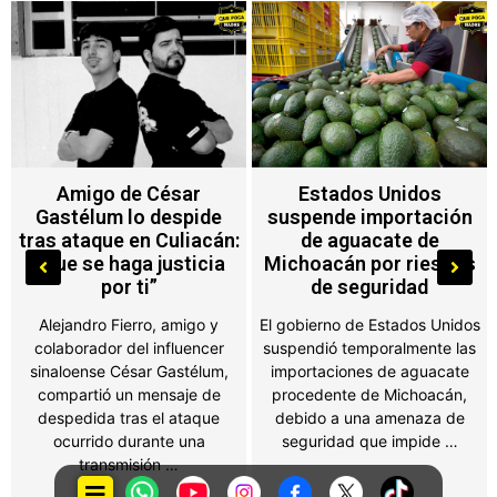
Estados Unidos
Brad Pitt y Angelina
suspende importación
Jolie vuelven a los
de aguacate de
tribunales por
Michoacán por riesgos
documentos financieros
de seguridad
del viñedo Chateau
Miraval
El gobierno de Estados Unidos
suspendió temporalmente las
El actor acusa a su exesposa
importaciones de aguacate
de no entregar información
procedente de Michoacán,
sobre sus ingresos tras la
debido a una amenaza de
separación; Jolie asegura que
seguridad que impide …
la petición es …