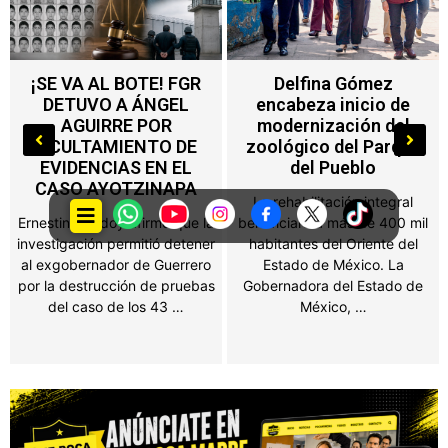
Delfina Gómez
Nuevo impuesto en
encabeza inicio de
Edoméx alcanza a
modernización del
máquinas de
zoológico del Parque
videojuegos, ferias y
del Pueblo
salones de fiesta
La rehabilitación integral
Propietarios de negocios,
beneficiará a más de 400 mil
salones de fiestas, ferias y
habitantes del Oriente del
establecimientos que
Estado de México. La
obtengan ingresos por juegos
Gobernadora del Estado de
o espectáculos públicos en el
México, …
Estado de México …