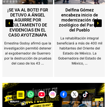
Delfina Gómez
Nuevo impuesto en
encabeza inicio de
Edoméx alcanza a
modernización del
máquinas de
zoológico del Parque
videojuegos, ferias y
del Pueblo
salones de fiesta
La rehabilitación integral
Propietarios de negocios,
beneficiará a más de 400 mil
salones de fiestas, ferias y
habitantes del Oriente del
establecimientos que
Estado de México. La
obtengan ingresos por juegos
Gobernadora del Estado de
o espectáculos públicos en el
México, …
Estado de México …