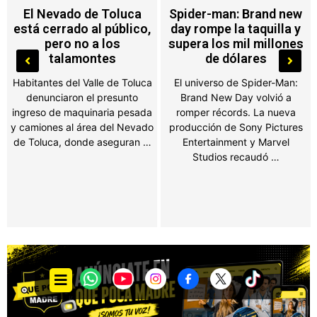
Spider-man: Brand new
¡Le dio con todo al Tri!
day rompe la taquilla y
Osmar Olvera desata
supera los mil millones
polémica con supuesto
de dólares
dardo tras el fracaso
mundialista
El universo de Spider-Man:
Brand New Day volvió a
El doble medallista olímpico
romper récords. La nueva
soltó una frase que
producción de Sony Pictures
aficionados interpretaron
Entertainment y Marvel
como una indirecta a la
Studios recaudó …
Selección Mexicana y las
redes sociales estallaron. …