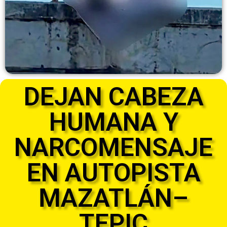
DEJAN CABEZA
HUMANA Y
NARCOMENSAJE
EN AUTOPISTA
MAZATLÁN–
TEPIC