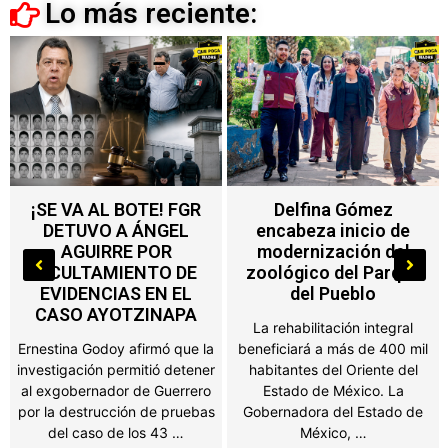
Lo más reciente:
Delfina Gómez
Nuevo impuesto en
encabeza inicio de
Edoméx alcanza a
modernización del
máquinas de
zoológico del Parque
videojuegos, ferias y
del Pueblo
salones de fiesta
La rehabilitación integral
Propietarios de negocios,
beneficiará a más de 400 mil
salones de fiestas, ferias y
habitantes del Oriente del
establecimientos que
Estado de México. La
obtengan ingresos por juegos
Gobernadora del Estado de
o espectáculos públicos en el
México, …
Estado de México …