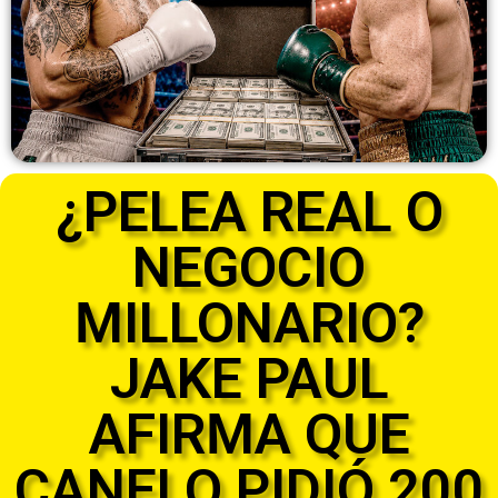
¿PELEA REAL O
NEGOCIO
MILLONARIO?
JAKE PAUL
AFIRMA QUE
CANELO PIDIÓ 200