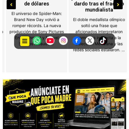
de dólares
dardo tras el fracaso
mundialista
El universo de Spider-Man:
Brand New Day volvió a
El doble medallista olímpico
romper récords. La nueva
soltó una frase que
producción de Sony Pictures
aficionados interpretaron
Entertainment y Marvel
como una indirecta a la
Studios recaudó …
Selección Mexicana y las
redes sociales estallaron. …