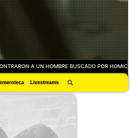
 CAMIONETA ROBADA EN LA CENTRAL DE ABASTOS 
emeroteca
Livestreams