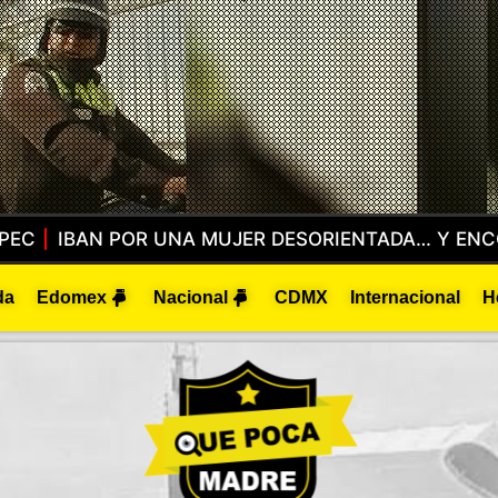
CADO POR HOMICIDIO EN TOLUCA
LO CACHAN EN
da
Edomex
Nacional
CDMX
Internacional
H