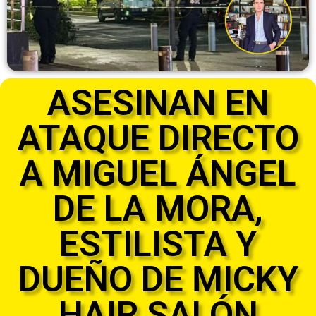
ASESINAN EN
ATAQUE DIRECTO
A MIGUEL ÁNGEL
DE LA MORA,
ESTILISTA Y
DUEÑO DE MICKY
HAIR SALÓN