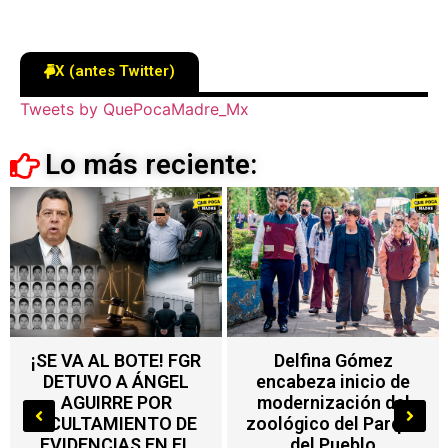
X (antes Twitter)
Tweets by QuePocaMadre_Mx
Lo más reciente:
Delfina Gómez
Nuevo impuesto en
encabeza inicio de
Edoméx alcanza a
modernización del
máquinas de
zoológico del Parque
videojuegos, ferias y
del Pueblo
salones de fiesta