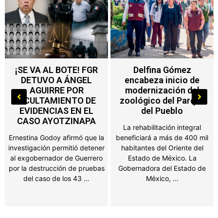
Delfina Gómez
Nuevo impuesto en
encabeza inicio de
Edoméx alcanza a
modernización del
máquinas de
zoológico del Parque
videojuegos, ferias y
del Pueblo
salones de fiesta
La rehabilitación integral
Propietarios de negocios,
beneficiará a más de 400 mil
salones de fiestas, ferias y
habitantes del Oriente del
establecimientos que
Estado de México. La
obtengan ingresos por juegos
Gobernadora del Estado de
o espectáculos públicos en el
México, …
Estado de México …