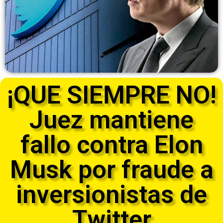
¡QUE SIEMPRE NO!
Juez mantiene
fallo contra Elon
Musk por fraude a
inversionistas de
Twitter