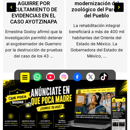
modernización del
máquinas de
zoológico del Parque
videojuegos, ferias y
del Pueblo
salones de fiesta
La rehabilitación integral
Propietarios de negocios,
beneficiará a más de 400 mil
salones de fiestas, ferias y
habitantes del Oriente del
establecimientos que
Estado de México. La
obtengan ingresos por juegos
Gobernadora del Estado de
o espectáculos públicos en el
México, …
Estado de México …