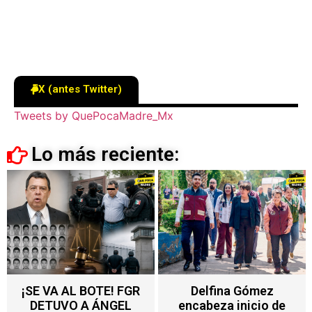
X (antes Twitter)
Tweets by QuePocaMadre_Mx
Lo más reciente:
Delfina Gómez
Nuevo impuesto en
encabeza inicio de
Edoméx alcanza a