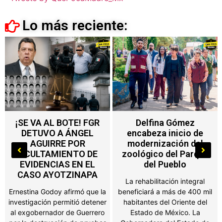
Lo más reciente:
Delfina Gómez
Nuevo impuesto en
encabeza inicio de
Edoméx alcanza a
modernización del
máquinas de
zoológico del Parque
videojuegos, ferias y
del Pueblo
salones de fiesta
La rehabilitación integral
Propietarios de negocios,
beneficiará a más de 400 mil
salones de fiestas, ferias y
habitantes del Oriente del
establecimientos que
Estado de México. La
obtengan ingresos por juegos