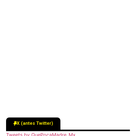
X (antes Twitter)
Tweets by QuePocaMadre_Mx