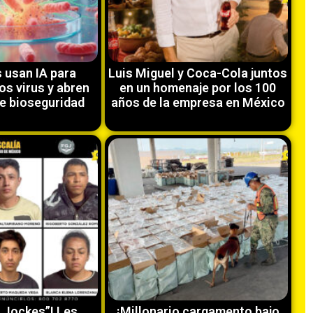
s usan IA para
Luis Miguel y Coca-Cola juntos
os virus y abren
en un homenaje por los 100
e bioseguridad
años de la empresa en México
 Jockes”! Les
¡Millonario cargamento bajo