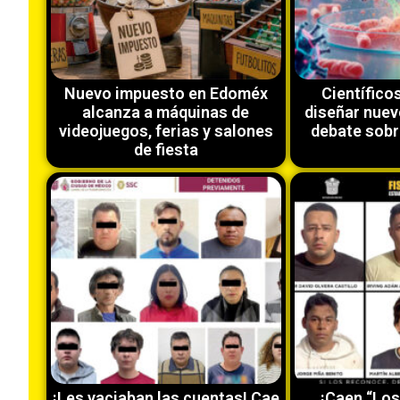
Nuevo impuesto en Edoméx
Científico
alcanza a máquinas de
diseñar nuev
videojuegos, ferias y salones
debate sobr
de fiesta
¡Les vaciaban las cuentas! Cae
¡Caen “Los