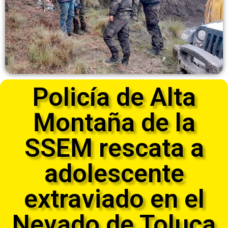
Policía de Alta
Montaña de la
SSEM rescata a
adolescente
extraviado en el
Nevado de Toluca