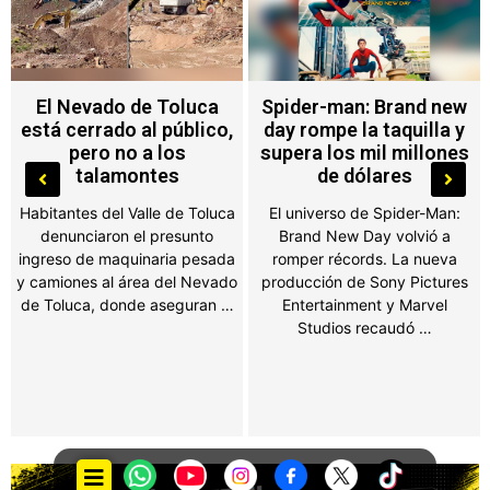
Spider-man: Brand new
¡Le dio con todo al Tri!
day rompe la taquilla y
Osmar Olvera desata
supera los mil millones
polémica con supuesto
de dólares
dardo tras el fracaso
mundialista
El universo de Spider-Man:
Brand New Day volvió a
El doble medallista olímpico
romper récords. La nueva
soltó una frase que
producción de Sony Pictures
aficionados interpretaron
Entertainment y Marvel
como una indirecta a la
Studios recaudó …
Selección Mexicana y las
redes sociales estallaron. …