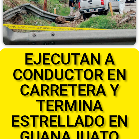
EJECUTAN A
CONDUCTOR EN
CARRETERA Y
TERMINA
ESTRELLADO EN
GUANAJUATO