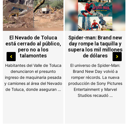
Spider-man: Brand new
¡Le dio con todo al Tri!
day rompe la taquilla y
Osmar Olvera desata
supera los mil millones
polémica con supuesto
de dólares
dardo tras el fracaso
mundialista
El universo de Spider-Man:
Brand New Day volvió a
El doble medallista olímpico
romper récords. La nueva
soltó una frase que
producción de Sony Pictures
aficionados interpretaron
Entertainment y Marvel
como una indirecta a la
Studios recaudó …
Selección Mexicana y las
redes sociales estallaron. …