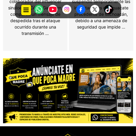
suspendió temporalmente las
El actor acusa a su exesposa
importaciones de aguacate
de no entregar información
procedente de Michoacán,
sobre sus ingresos tras la
debido a una amenaza de
separación; Jolie asegura que
seguridad que impide …
la petición es …