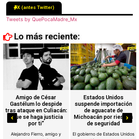
X (antes Twitter)
Tweets by QuePocaMadre_Mx
Lo más reciente:
Estados Unidos
Brad Pitt y Angelina
suspende importación
Jolie vuelven a los
de aguacate de
tribunales por
Michoacán por riesgos
documentos financieros
de seguridad
del viñedo Chateau
Miraval
El gobierno de Estados Unidos