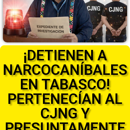
¡DETIENEN A
NARCOCANÍBALES
EN TABASCO!
PERTENECÍAN AL
CJNG Y
PRESUNTAMENTE