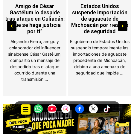
Estados Unidos
Brad Pitt y Angelina
suspende importación
Jolie vuelven a los
de aguacate de
tribunales por
Michoacán por riesgos
documentos financieros
de seguridad
del viñedo Chateau
Miraval
El gobierno de Estados Unidos
suspendió temporalmente las
El actor acusa a su exesposa
importaciones de aguacate
de no entregar información
procedente de Michoacán,
sobre sus ingresos tras la
debido a una amenaza de
separación; Jolie asegura que
seguridad que impide …
la petición es …