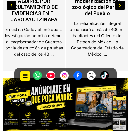
modernización del
máquinas de
zoológico del Parque
videojuegos, ferias y
del Pueblo
salones de fiesta
La rehabilitación integral
Propietarios de negocios,
beneficiará a más de 400 mil
salones de fiestas, ferias y
habitantes del Oriente del
establecimientos que
Estado de México. La
obtengan ingresos por juegos
Gobernadora del Estado de
o espectáculos públicos en el
México, …
Estado de México …