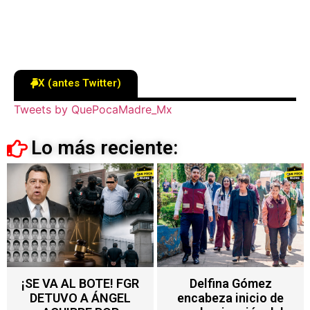
X (antes Twitter)
Tweets by QuePocaMadre_Mx
Lo más reciente:
Delfina Gómez
Nuevo impuesto en
encabeza inicio de
Edoméx alcanza a