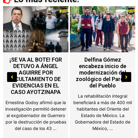
Delfina Gómez
Nuevo impuesto en
encabeza inicio de
Edoméx alcanza a
modernización del
máquinas de
zoológico del Parque
videojuegos, ferias y
del Pueblo
salones de fiesta
La rehabilitación integral
Propietarios de negocios,
beneficiará a más de 400 mil
salones de fiestas, ferias y
habitantes del Oriente del
establecimientos que
Estado de México. La
obtengan ingresos por juegos
Gobernadora del Estado de
o espectáculos públicos en el
México, …
Estado de México …