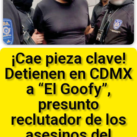
¡Cae pieza clave!
Detienen en CDMX
a “El Goofy”,
presunto
reclutador de los
asesinos del