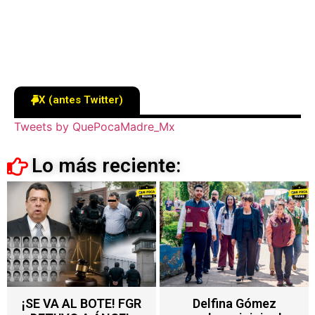
X (antes Twitter)
Tweets by QuePocaMadre_Mx
Lo más reciente:
Delfina Gómez
Nuevo impuesto en