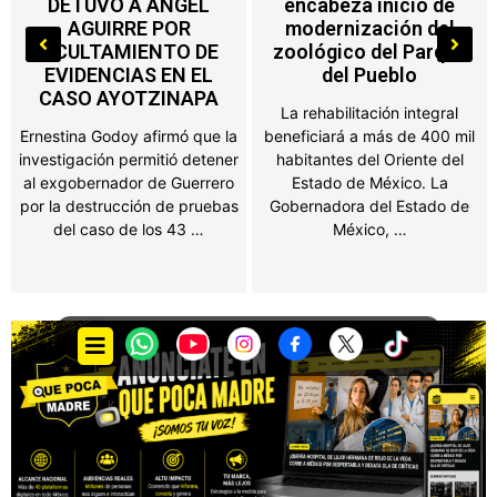
encabeza inicio de
Edoméx alcanza a
modernización del
máquinas de
zoológico del Parque
videojuegos, ferias y
del Pueblo
salones de fiesta
La rehabilitación integral
Propietarios de negocios,
beneficiará a más de 400 mil
salones de fiestas, ferias y
habitantes del Oriente del
establecimientos que
Estado de México. La
obtengan ingresos por juegos
Gobernadora del Estado de
o espectáculos públicos en el
México, …
Estado de México …