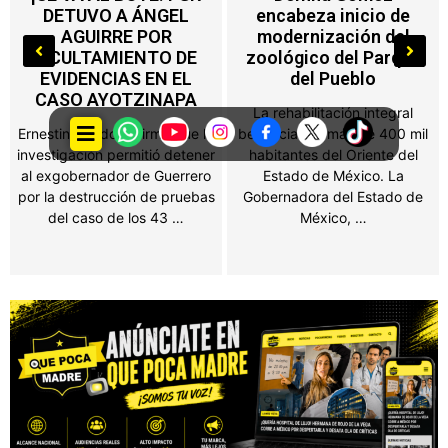
encabeza inicio de
Edoméx alcanza a
modernización del
máquinas de
zoológico del Parque
videojuegos, ferias y
del Pueblo
salones de fiesta
La rehabilitación integral
Propietarios de negocios,
beneficiará a más de 400 mil
salones de fiestas, ferias y
habitantes del Oriente del
establecimientos que
Estado de México. La
obtengan ingresos por juegos
Gobernadora del Estado de
o espectáculos públicos en el
México, …
Estado de México …