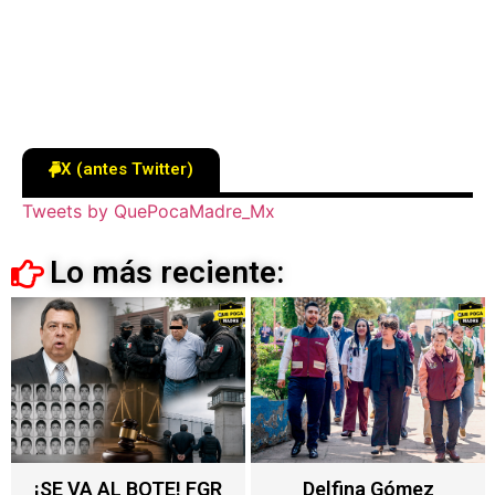
X (antes Twitter)
Tweets by QuePocaMadre_Mx
Lo más reciente:
Delfina Gómez
Nuevo impuesto en