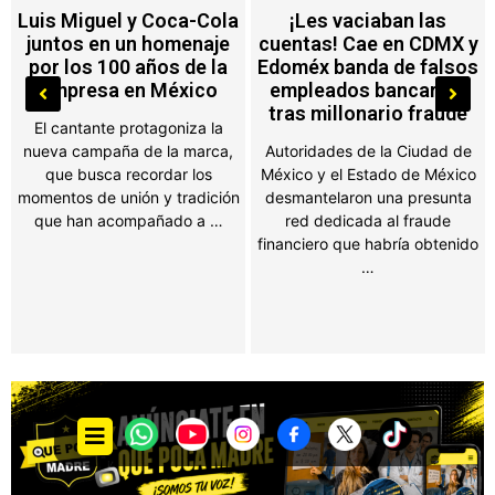
¡Les vaciaban las
¡Caen “Los Jockes”! Les
cuentas! Cae en CDMX y
clavan 70 años de
Edoméx banda de falsos
cárcel por secuestrar a
empleados bancarios
madre e hija en Toluca
tras millonario fraude
La Fiscalía General de Justicia
Autoridades de la Ciudad de
del Estado de México obtuvo
México y el Estado de México
sentencias condenatorias
desmantelaron una presunta
contra seis integrantes de una
red dedicada al fraude
organización criminal conocida
financiero que habría obtenido
como “Los …
…