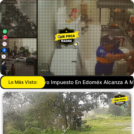
to En Edoméx Alcanza A Máquinas De Videojuegos, Fer
Lo Más Visto: