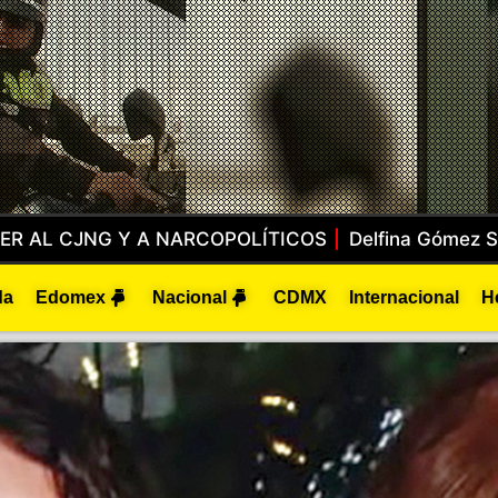
Al Edoméx A La Jornada Nacional De Reforestación
da
Edomex
Nacional
CDMX
Internacional
H