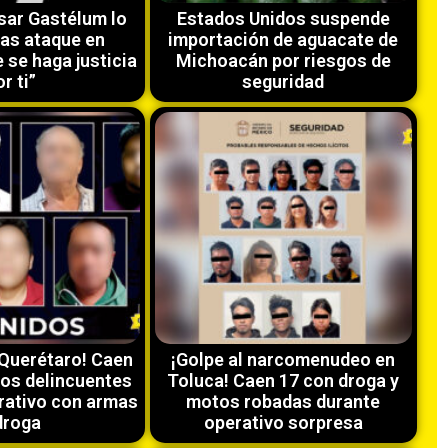
sar Gastélum lo
Estados Unidos suspende
ras ataque en
importación de aguacate de
 se haga justicia
Michoacán por riesgos de
r ti”
seguridad
 Querétaro! Caen
¡Golpe al narcomenudeo en
tos delincuentes
Toluca! Caen 17 con droga y
rativo con armas
motos robadas durante
droga
operativo sorpresa