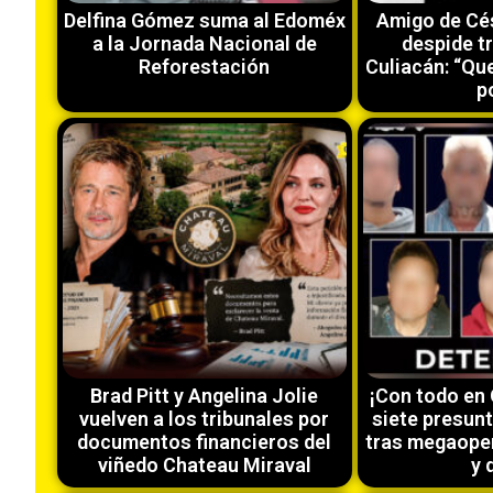
Delfina Gómez suma al Edoméx
Amigo de Cé
a la Jornada Nacional de
despide t
Reforestación
Culiacán: “Que
po
Brad Pitt y Angelina Jolie
¡Con todo en
vuelven a los tribunales por
siete presun
documentos financieros del
tras megaope
viñedo Chateau Miraval
y 