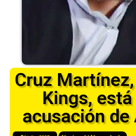
Cruz Martínez,
Kings, está
acusación de A