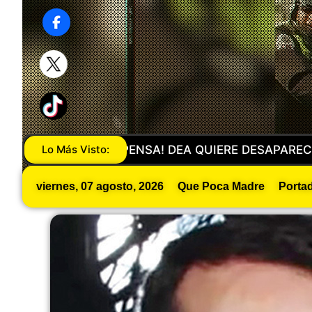
L CJNG Y A NARCOPOLÍTICOS
Lo Más Visto:
Delfina Gómez Suma 
viernes, 07 agosto, 2026
Que Poca Madre
Porta