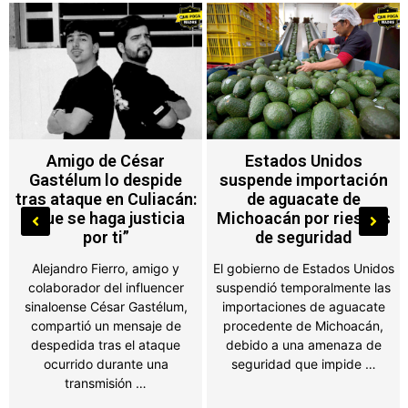
Estados Unidos
Brad Pitt y Angelina
suspende importación
Jolie vuelven a los
de aguacate de
tribunales por
Michoacán por riesgos
documentos financieros
de seguridad
del viñedo Chateau
Miraval
El gobierno de Estados Unidos
suspendió temporalmente las
El actor acusa a su exesposa
importaciones de aguacate
de no entregar información
procedente de Michoacán,
sobre sus ingresos tras la
debido a una amenaza de
separación; Jolie asegura que
seguridad que impide …
la petición es …