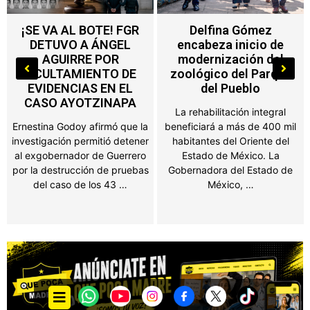
Delfina Gómez
Nuevo impuesto en
encabeza inicio de
Edoméx alcanza a
modernización del
máquinas de
zoológico del Parque
videojuegos, ferias y
del Pueblo
salones de fiesta
La rehabilitación integral
Propietarios de negocios,
beneficiará a más de 400 mil
salones de fiestas, ferias y
habitantes del Oriente del
establecimientos que
Estado de México. La
obtengan ingresos por juegos
Gobernadora del Estado de
o espectáculos públicos en el
México, …
Estado de México …