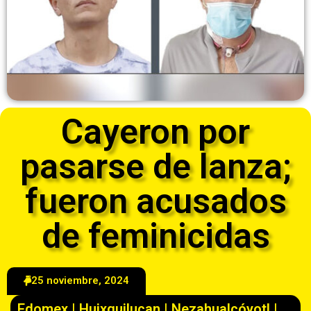
Cayeron por
pasarse de lanza;
fueron acusados
de feminicidas
25 noviembre, 2024
Edomex
|
Huixquilucan
|
Nezahualcóyotl
|