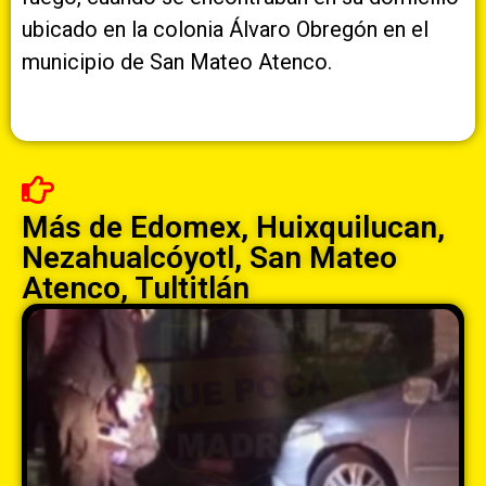
ubicado en la colonia Álvaro Obregón en el
municipio de San Mateo Atenco.
Más de
Edomex
,
Huixquilucan
,
Nezahualcóyotl
,
San Mateo
Atenco
,
Tultitlán