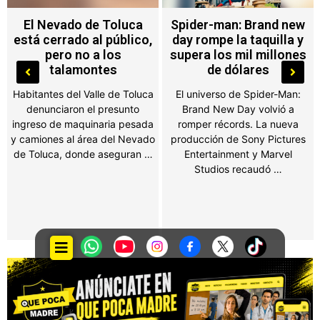
Spider-man: Brand new
¡Le dio con todo al Tri!
day rompe la taquilla y
Osmar Olvera desata
supera los mil millones
polémica con supuesto
de dólares
dardo tras el fracaso
mundialista
El universo de Spider-Man:
Brand New Day volvió a
El doble medallista olímpico
romper récords. La nueva
soltó una frase que
producción de Sony Pictures
aficionados interpretaron
Entertainment y Marvel
como una indirecta a la
Studios recaudó …
Selección Mexicana y las
redes sociales estallaron. …