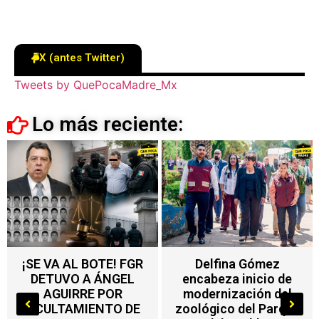
X (antes Twitter)
Tweets by QuePocaMadre_Mx
Lo más reciente:
Delfina Gómez
Nuevo impuesto en
encabeza inicio de
Edoméx alcanza a
modernización del
máquinas de
zoológico del Parque
videojuegos, ferias y