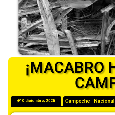
¡MACABRO 
CAMP
Campeche
|
Nacional
10 diciembre, 2025