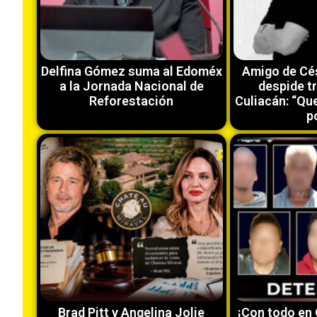
Delfina Gómez suma al Edoméx
Amigo de Cé
a la Jornada Nacional de
despide t
Reforestación
Culiacán: “Que
po
Brad Pitt y Angelina Jolie
¡Con todo en