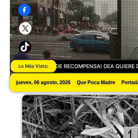
UIERE DESAPARECER AL CJNG Y A NARCOPOLÍTICOS
Lo Más Visto:
jueves, 06 agosto, 2026
Que Poca Madre
Portad