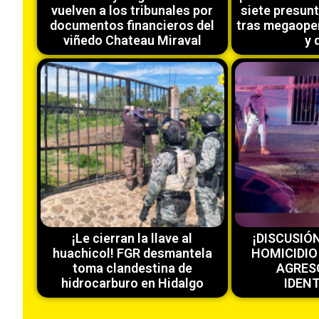
vuelven a los tribunales por
siete presun
documentos financieros del
tras megaope
viñedo Chateau Miraval
y 
¡Le cierran la llave al
¡DISCUSIÓ
huachicol! FGR desmantela
HOMICIDIO
toma clandestina de
AGRES
hidrocarburo en Hidalgo
IDEN