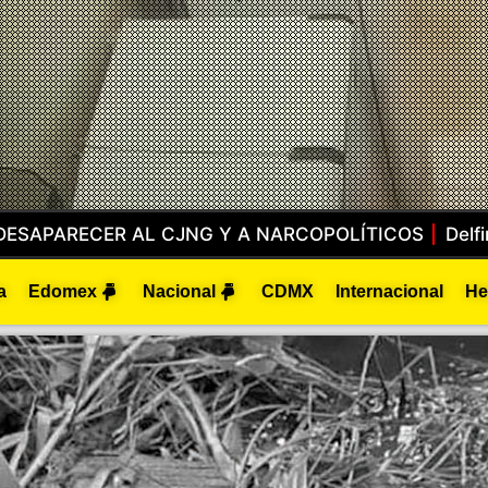
Delfina Gómez Suma Al Edoméx A La Jornada Nacion
a
Edomex
Nacional
CDMX
Internacional
He